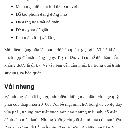
Mềm mại, dễ chịu khi tiếp xúc với da
Dễ tạo phom dáng đứng nhẹ
Đa dạng họa tiết cổ điển
Dễ may và dễ giặt
Bền màu, ít bị xù lông
Một điểm cộng nữa là cotton dễ bảo quản, giặt giũ. Vì thế khá
thích hợp để mặc hàng ngày. Tuy nhiên, vải có thể dễ nhăn nếu
không được là ủi kỹ. Vì vậy bạn cần cân nhắc kỹ trong quá trình
sử dụng và bảo quản.
Vải nhung
Vải nhung là chất liệu gợi nhớ đến những mẫu đầm vintage quý
phái của thập niên 20–60. Với bề mặt mịn, hơi bóng và có độ dày
vừa phải, nhung đặc biệt thích hợp cho những mẫu váy cổ điển
dành cho mùa lạnh. Nhung không chỉ giữ ấm tốt mà còn tạo hiệu
ứng ánh sáng rất bắt mắt dưới đèn. Vì vậy sẽ khiến người mặc