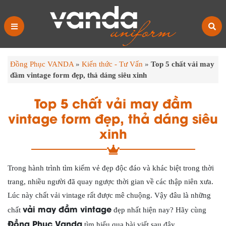
Đồng Phục VANDA
»
Kiến thức - Tư Vấn
»
Top 5 chất vải may
đầm vintage form đẹp, thả dáng siêu xinh
Top 5 chất vải may đầm
vintage form đẹp, thả dáng siêu
xinh
Trong hành trình tìm kiếm vẻ đẹp độc đáo và khác biệt trong thời
trang, nhiều người đã quay ngược thời gian về các thập niên xưa.
Lúc này chất vải vintage rất được mê chuộng. Vậy đâu là những
vải may đầm vintage
chất
đẹp nhất hiện nay? Hãy cùng
Đồng Phục Vanda
tìm hiểu qua bài viết sau đây.