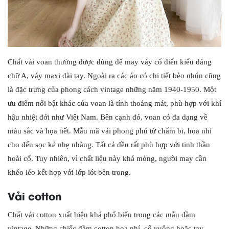
Chất vải voan thường được dùng để may váy cổ điển kiểu dáng
chữ A, váy maxi dài tay. Ngoài ra các áo có chi tiết bèo nhún cũng
là đặc trưng của phong cách vintage những năm 1940-1950. Một
ưu điểm nổi bật khác của voan là tính thoáng mát, phù hợp với khí
hậu nhiệt đới như Việt Nam. Bên cạnh đó, voan có đa dạng về
màu sắc và họa tiết. Mẫu mã vải phong phú từ chấm bi, hoa nhí
cho đến sọc kẻ nhẹ nhàng. Tất cả đều rất phù hợp với tinh thần
hoài cổ. Tuy nhiên, vì chất liệu này khá mỏng, người may cần
khéo léo kết hợp với lớp lót bên trong.
Vải cotton
Chất vải cotton xuất hiện khá phổ biến trong các mẫu đầm
vintage. Những chiếc đầm cotton hoa nhí, cổ vuông hoặc tay