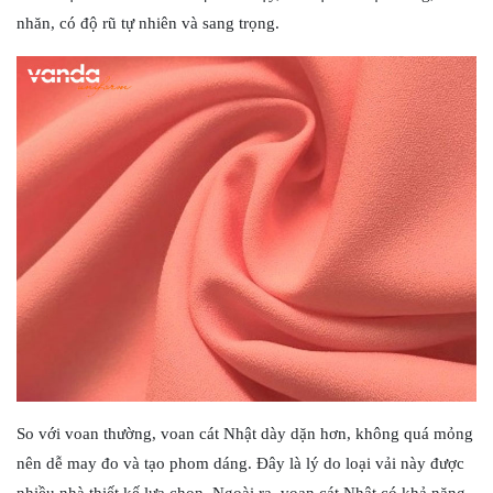
nhăn, có độ rũ tự nhiên và sang trọng.
So với voan thường, voan cát Nhật dày dặn hơn, không quá mỏng
nên dễ may đo và tạo phom dáng. Đây là lý do loại vải này được
nhiều nhà thiết kế lựa chọn. Ngoài ra, voan cát Nhật có khả năng