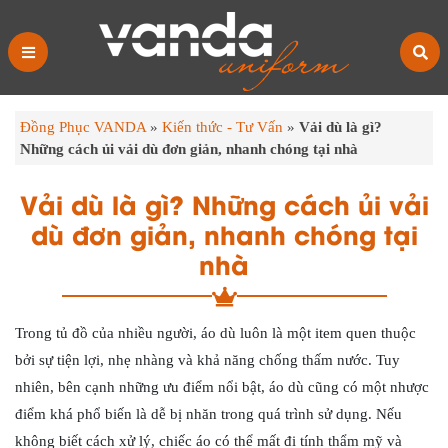
Đồng Phục VANDA
»
Kiến thức - Tư Vấn
»
Vải dù là gì?
Những cách ủi vải dù đơn giản, nhanh chóng tại nhà
Vải dù là gì? Những cách ủi vải
dù đơn giản, nhanh chóng tại
nhà
Trong tủ đồ của nhiều người, áo dù luôn là một item quen thuộc
bởi sự tiện lợi, nhẹ nhàng và khả năng chống thấm nước. Tuy
nhiên, bên cạnh những ưu điểm nổi bật, áo dù cũng có một nhược
điểm khá phổ biến là dễ bị nhăn trong quá trình sử dụng. Nếu
không biết cách xử lý, chiếc áo có thể mất đi tính thẩm mỹ và