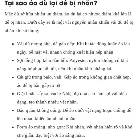
Tại sao áo dù lại dễ bị nhăn?
Mặc dù sở hữu nhiều ưu điểm, áo dù lại có nhược điểm khá lớn là
dễ bị nhăn. Dưới đây sẽ là một vài nguyên nhân khiến vải dù dễ bị
nhăn khi sử dụng:
Vải dù mỏng nhẹ, dễ gấp nếp: Khi bị tác động hoặc ép lâu
ngày, bề mặt vải nhanh chóng xuất hiện nếp nhăn.
Sợi tổng hợp kém đàn hồi: Polyester, nylon không có khả
năng tự phục hồi tốt, nên khi nhăn khó phẳng lại.
Cất giữ trong balo, vali: Gấp áo trong không gian chật hẹp,
áo dễ bị hằn gấp rõ rệt.
Giặt hoặc sấy sai cách: Nhiệt độ quá cao làm sợi vải biến
dạng, tạo thành nhiều vết nhăn.
Bảo quản không đúng: Để áo dưới vật nặng hoặc chồng đồ
lên nhau khiến áo nhanh nhăn.
Form áo mỏng, nhỏ gọn: Khi nhăn, vết nhăn hiện rõ và khó
che giấu, đặc biệt với áo sáng màu.