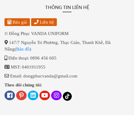
THÔNG TIN LIÊN HỆ
Báo giá
Liên hệ
© Đồng Phục VANDA UNIFORM
147/7 Nguyễn Tri Phương, Thạc Gián, Thanh Khê, Đà
Nẵng(
Bản đồ
)
Điện thoại: 0896 456 605
MST: 0401911955
Email: dongphucvanda@gmail.com
Theo dõi chúng tôi: