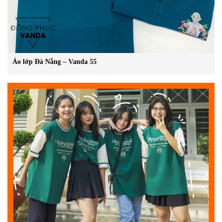
Áo lớp Đà Nẵng – Vanda 55