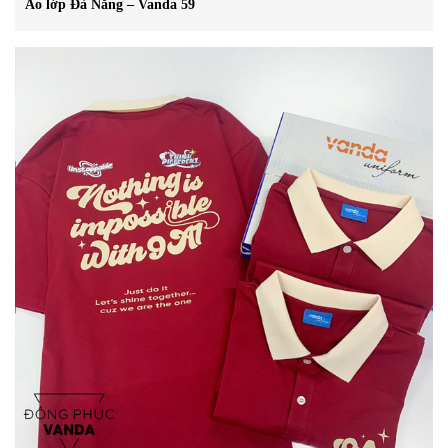
Áo lớp Đà Nẵng – Vanda 59