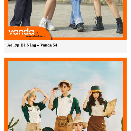
Áo lớp Đà Nẵng – Vanda 54