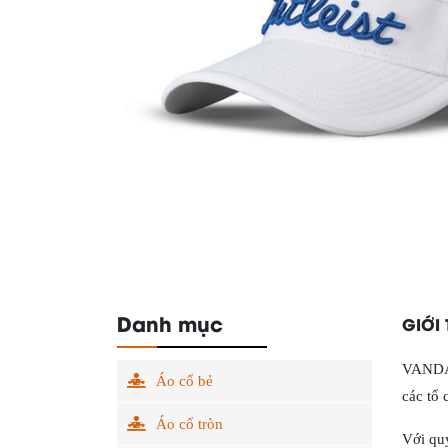
Danh mục
GIỚI
VANDA 
Áo cổ bẻ
các tổ 
Áo cổ tròn
Với quy