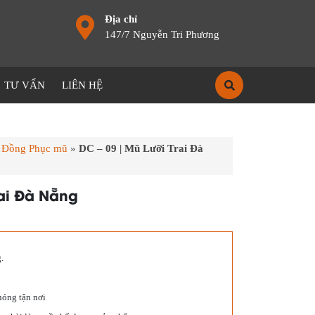
Địa chỉ
147/7 Nguyễn Tri Phương
TƯ VẤN
LIÊN HỆ
»
Đồng Phục mũ
»
DC – 09 | Mũ Lưỡi Trai Đà
rai Đà Nẵng
.
hóng tận nơi