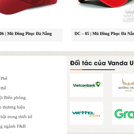
06 | Mũ Đồng Phục Đà Nẵng
DC – 05 | Mũ Đồng Phục Đà Nẵ
Đối tác của Vanda U
 Phê
 thể
ội Biên phòng
n thương hiệu
ật trong thiết kế
ong ngành F&B