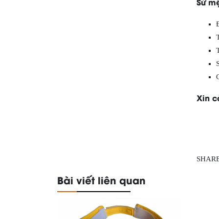
Sứ m
Xin c
SHAR
Bài viết liên quan