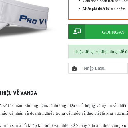
Cam đoan hoàn tiền nếu khôn
Miễn phí thiết kế sản phẩm
GỌI NGAY
Hoặc để lại số điện thoại để 
 THIỆU VỀ VANDA
với 10 năm kinh nghiệm, là thương hiệu chất lượng và uy tín về thiế
chức ,cá nhân và doanh nghiệp trong cả nước và đặc biệt là khu vực miề
 trình sản xuất khép kín từ tư vấn thiết kế > may > in ấn, thêu cùng vớ