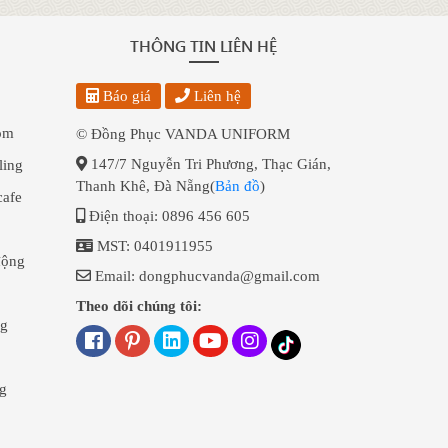
THÔNG TIN LIÊN HỆ
Báo giá
Liên hệ
óm
© Đồng Phục VANDA UNIFORM
147/7 Nguyễn Tri Phương, Thạc Gián,
ling
Thanh Khê, Đà Nẵng(
Bản đồ
)
cafe
Điện thoại: 0896 456 605
MST: 0401911955
động
Email: dongphucvanda@gmail.com
Theo dõi chúng tôi:
g
g