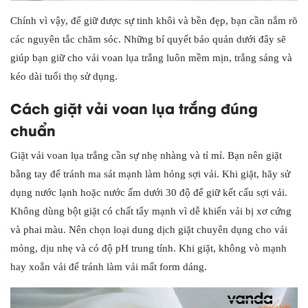
Chính vì vậy, để giữ được sự tinh khôi và bền đẹp, bạn cần nắm rõ
các nguyên tắc chăm sóc. Những bí quyết bảo quản dưới đây sẽ
giúp bạn giữ cho vải voan lụa trắng luôn mềm mịn, trắng sáng và
kéo dài tuổi thọ sử dụng.
Cách giặt vải voan lụa trắng đúng
chuẩn
Giặt vải voan lụa trắng cần sự nhẹ nhàng và tỉ mỉ. Bạn nên giặt
bằng tay để tránh ma sát mạnh làm hỏng sợi vải. Khi giặt, hãy sử
dụng nước lạnh hoặc nước ấm dưới 30 độ để giữ kết cấu sợi vải.
Không dùng bột giặt có chất tẩy mạnh vì dễ khiến vải bị xơ cứng
và phai màu. Nên chọn loại dung dịch giặt chuyên dụng cho vải
mỏng, dịu nhẹ và có độ pH trung tính. Khi giặt, không vò mạnh
hay xoắn vải để tránh làm vải mất form dáng.