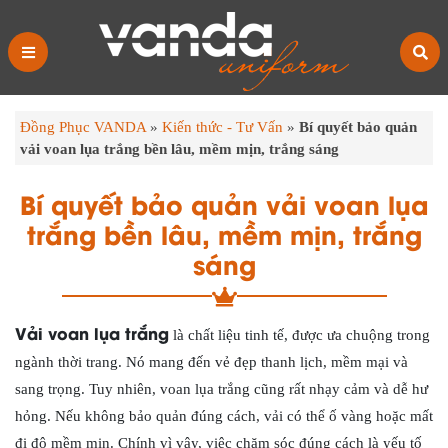
Đồng Phục VANDA
»
Kiến thức - Tư Vấn
»
Bí quyết bảo quản
vải voan lụa trắng bền lâu, mềm mịn, trắng sáng
Bí quyết bảo quản vải voan lụa
trắng bền lâu, mềm mịn, trắng
sáng
Vải voan lụa trắng
là chất liệu tinh tế, được ưa chuộng trong
ngành thời trang. Nó mang đến vẻ đẹp thanh lịch, mềm mại và
sang trọng. Tuy nhiên, voan lụa trắng cũng rất nhạy cảm và dễ hư
hỏng. Nếu không bảo quản đúng cách, vải có thể ố vàng hoặc mất
đi độ mềm mịn. Chính vì vậy, việc chăm sóc đúng cách là yếu tố