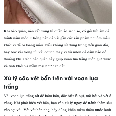
Khi bảo quản, nên cất trong tủ quần áo sạch sẽ, có gói hút ẩm để
tránh nấm mốc. Không nên để vải gần các sản phẩm nhuộm màu
khác vì dễ bị loang màu. Nếu không sử dụng trong thời gian dài,
hãy bọc vải trong túi vải cotton thay vì túi nilon để đảm bảo độ
thoáng khí. Cách bảo quản này giúp voan lụa trắng luôn giữ được
vẻ tinh khôi và mềm mại như ban đầu.
Xử lý các vết bẩn trên vải voan lụa
trắng
Vải voan lụa trắng rất dễ bám bẩn, đặc biệt là bụi, mồ hôi và vết ố
vàng. Khi phát hiện vết bẩn, bạn cần xử lý ngay để tránh thấm sâu
vào sợi vải. Với vết bẩn nhẹ, hãy dùng khăn mềm thấm nước lạnh