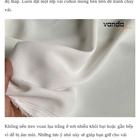
độ thấp. Luôn đặt một lớp vải cotton mỏng bên trên để tránh cháy
vải.
Không nên treo voan lụa trắng ở nơi nhiều khói bụi hoặc gần bếp
vì dễ bị ám mùi. Những lưu ý nhỏ này sẽ giúp bạn giữ cho vải